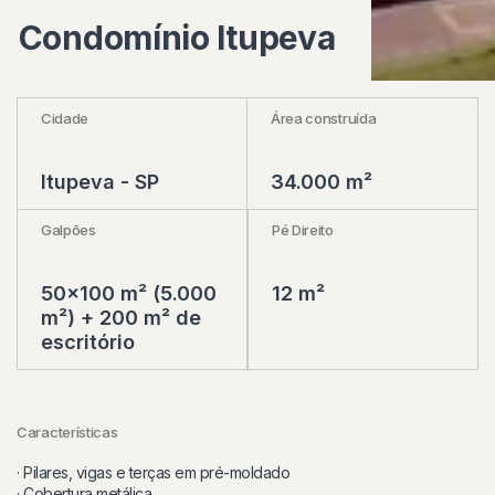
Condomínio Itupeva
Cidade
Área construída
Itupeva - SP
34.000 m²
Galpões
Pé Direito
50x100 m² (5.000
12 m²
m²) + 200 m² de
escritório
Características
·
Pilares, vigas e terças em pré-moldado
· Cobertura metálica